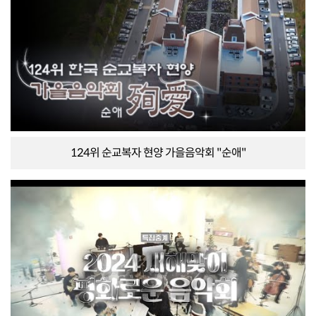
124위 순교복자 현양 가을음악회 "순애"