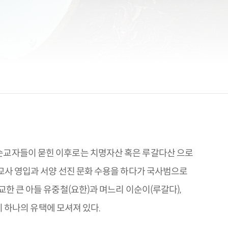
순교자들이 묻힌 이후로는 치명자산 혹은 루갈다산 으로
선교사 영입과 서양 선진 문화 수용을 하다가 국사범으로
교한 큰 아들 유중철(요한)과 며느리 이순이(루갈다),
분이 하나의 유택에 모셔져 있다.