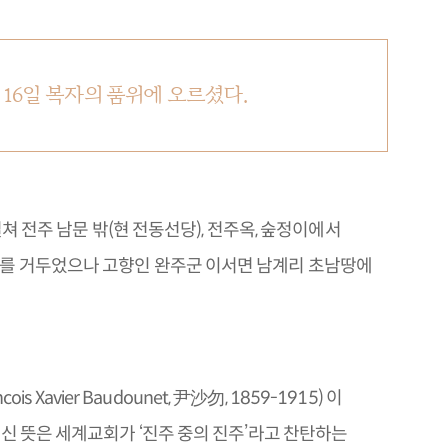
월 16일 복자의 품위에 오르셨다.
걸쳐 전주 남문 밖(현 전동선당), 전주옥, 숲정이에서
를 거두었으나 고향인 완주군 이서면 남계리 초남땅에
Xavier Baudounet, 尹沙勿, 1859-1915) 이
신 뜻은 세계교회가 ‘진주 중의 진주’라고 찬탄하는