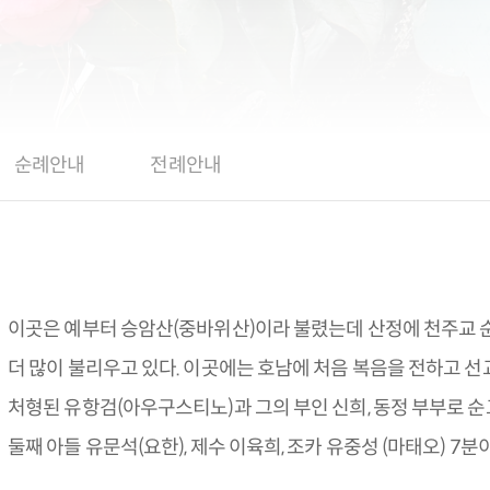
순례안내
전례안내
이곳은 예부터 승암산(중바위산)이라 불렸는데 산정에 천주교 
더 많이 불리우고 있다. 이곳에는 호남에 처음 복음을 전하고 
처형된 유항검(아우구스티노)과 그의 부인 신희, 동정 부부로 순
둘째 아들 유문석(요한), 제수 이육희, 조카 유중성 (마태오) 7