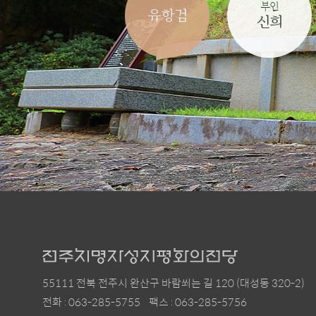
부인
유항검
신희
55111 전북 전주시 완산구 바람쐬는 길 120 (대성동 320-2)
전화 : 063-285-5755
팩스 : 063-285-5756