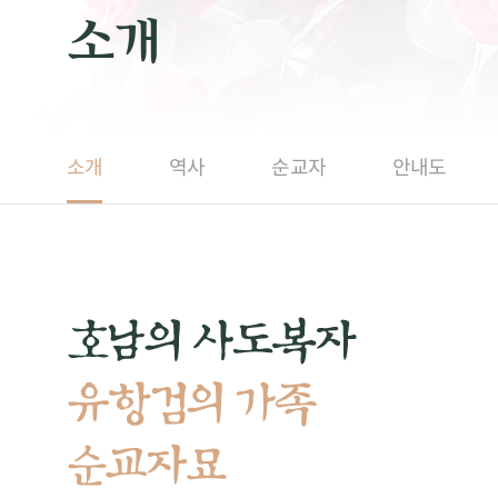
소개
소개
역사
순교자
안내도