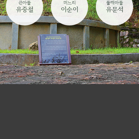
큰아들
며느리
둘째아들
유중철
이순이
유문석