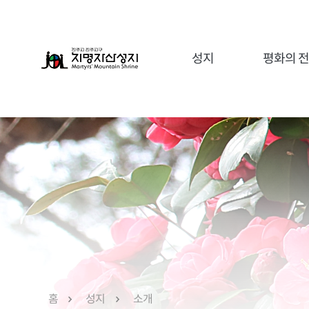
성지
평화의 
유항검 아우구스티노
ME
유중철 요한
가정사목국
이순이 루갈다
레지오마리애
유무석 요한
재속가르멜회
유중성 마태오
재속프란치스코회
꿈앙상블
홈
성지
소개