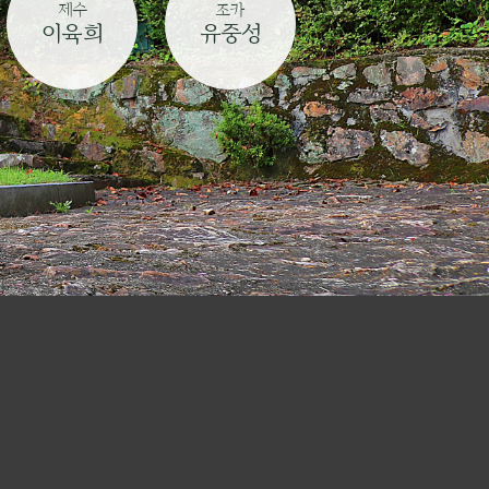
제수
조카
이육희
유중성