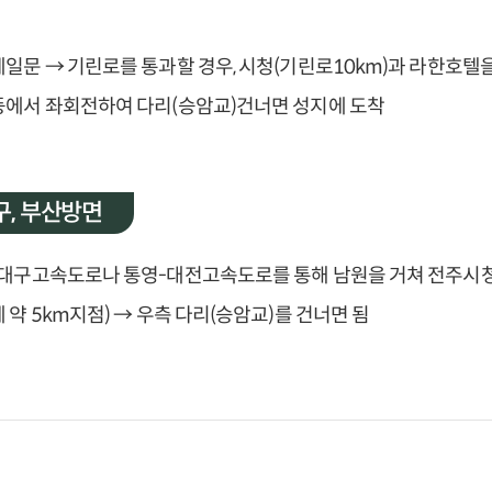
일문 → 기린로를 통과할 경우, 시청(기린로10km)과 라한호텔을 
에서 좌회전하여 다리(승암교)건너면 성지에 도착
구, 부산방면
대구고속도로나 통영-대전고속도로를 통해 남원을 거쳐 전주시청
 약 5km지점) → 우측 다리(승암교)를 건너면 됨