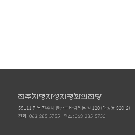
55111 전북 전주시 완산구 바람쐬는 길 120 (대성동 320-2)
전화 : 063-285-5755
팩스 : 063-285-5756