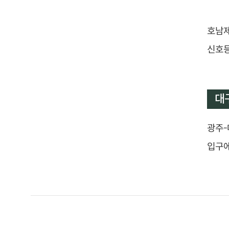
호남제
신호등
대
광주-
입구에