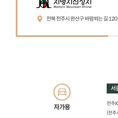
전북 전주시 완산구 바람쐬는 길 120
서
전주I
자가용
(전주