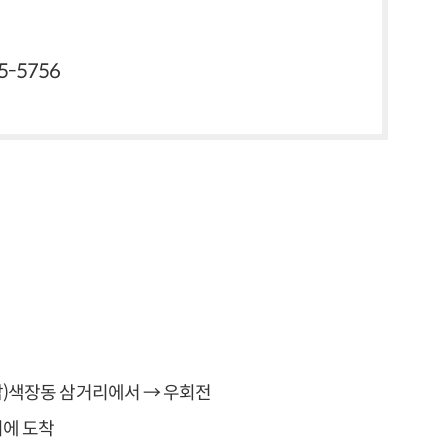
85-5756
남)색장동 삼거리에서 → 우회전
지에 도착