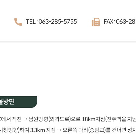
TEL : 063-285-5755
FAX : 063-2
울방면
C에서 직진 → 남원방향(외곽도로)으로 18km지점(전주역을 지
시청방향)하여 3.3km 지점 → 오른쪽 다리(승암교)를 건너면 성