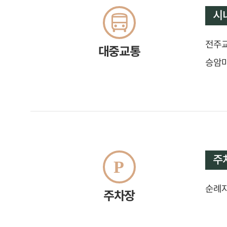
시
전주교
대중교통
승암마
주
순례자
주차장