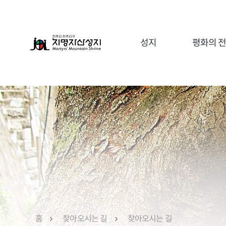
성지
평화의 
유항검 아우구스티노
ME
유중철 요한
가정사목국
이순이 루갈다
레지오마리애
유무석 요한
재속가르멜회
유중성 마태오
재속프란치스코회
꿈앙상블
홈
찾아오시는 길
찾아오시는 길